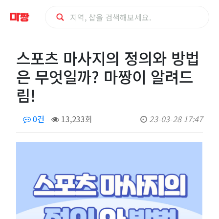
스
스포츠 마사지의 정의와 방법
포
은 무엇일까? 마짱이 알려드
츠
림!
마
0건
13,233회
23-03-28 17:47
사
지
의
정