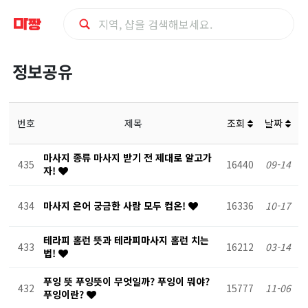
정
정보공유
보
공
번호
제목
조회
날짜
유
마사지 종류 마사지 받기 전 제대로 알고가
435
16440
09-14
자!
434
마사지 은어 궁금한 사람 모두 컴온!
16336
10-17
테라피 홈런 뜻과 테라피마사지 홈런 치는
433
16212
03-14
법!
푸잉 뜻 푸잉뜻이 무엇일까? 푸잉이 뭐야?
432
15777
11-06
푸잉이란?