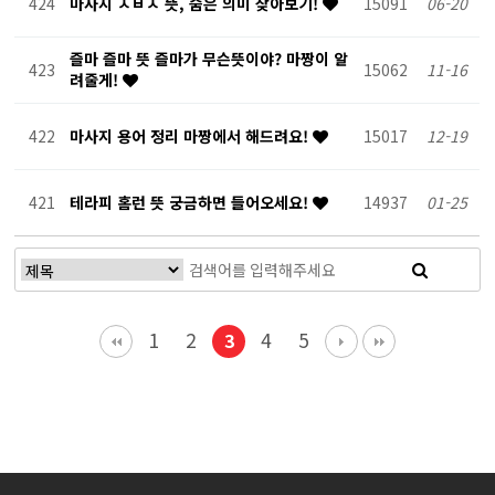
424
마사지 ㅅㅂㅅ 뜻, 숨은 의미 찾아보기!
15091
06-20
즐마 즐마 뜻 즐마가 무슨뜻이야? 마짱이 알
423
15062
11-16
려줄게!
422
마사지 용어 정리 마짱에서 해드려요!
15017
12-19
421
테라피 홈런 뜻 궁금하면 들어오세요!
14937
01-25
1
2
4
5
3