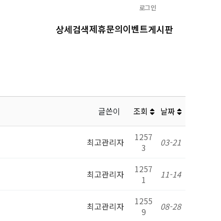
로그인
제휴문의
이벤트
상세검색
게시판
글쓴이
조회
날짜
1257
최고관리자
03-21
3
1257
최고관리자
11-14
1
1255
최고관리자
08-28
9