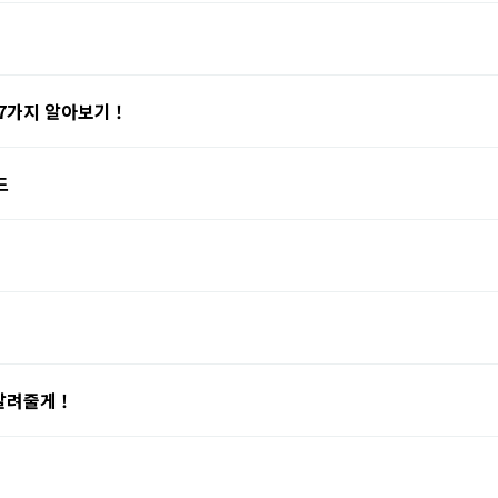
7가지 알아보기 !
드
알려줄게 !