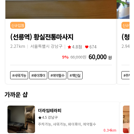
신규입점
신규입
(선릉역) 황실전통마사지
(청
2.27km
서울특별시 강남구
2.94k
4.8점
674
60,000
9%
66,000원
원
#샤워가능
#와이파이
#예약필수
#개인실
#주차
가까운 샵
더라임테라피
★
4.5 강남구
주차가능, 샤워가능, 와이파이, 예약필수
0.34km