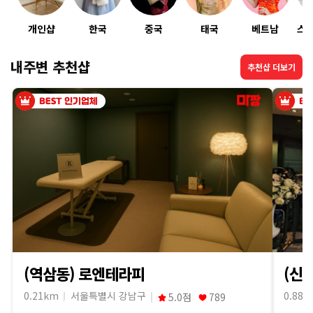
·
개인샵
한국
중국
태국
베트남
스
내
내주변 추천샵
추천샵 더보기
근
처
마
사
지
샵
(역삼동) 로엔테라피
(신
가
0.21km
서울특별시 강남구
0.88k
5.0점
789