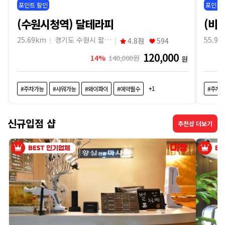
포인트 할인
포인트 
(수원시청역) 달테라피
(비
25.69km
경기도 수원시 팔달구
55.91
4.8점
594
120,000
14%
140,000원
원
+1
#주차가능
#샤워가능
#와이파이
#예약필수
#주차
신규입점 샵
추천샵 더보기