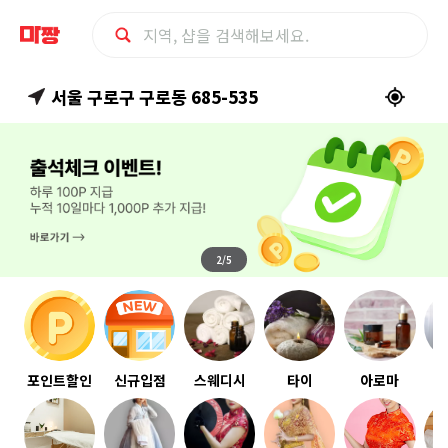
마
서울 구로구 구로동 685-535
사
지
최
1/5
2/5
3/5
4/5
5/5
저
가
예
포인트할인
신규입점
스웨디시
타이
아로마
약