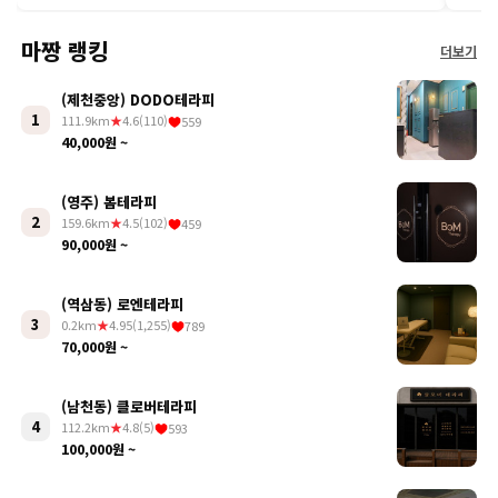
마짱 랭킹
더보기
(제천중앙) DODO테라피
1
111.9km
★
4.6(110)
559
40,000원 ~
(영주) 봄테라피
2
159.6km
★
4.5(102)
459
90,000원 ~
(역삼동) 로엔테라피
3
0.2km
★
4.95(1,255)
789
70,000원 ~
(남천동) 클로버테라피
4
112.2km
★
4.8(5)
593
100,000원 ~