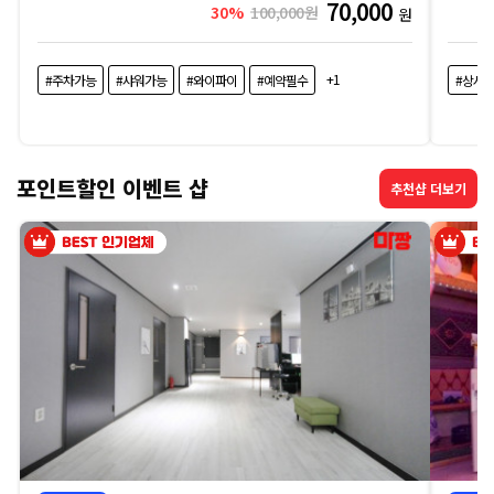
격
70,000
30%
100,000원
원
비
+1
#주차가능
#샤워가능
#와이파이
#예약필수
#상시
교
|
포인트할인 이벤트 샵
추천샵 더보기
마
짱