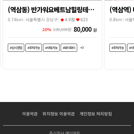
(역삼동) 반가워요베트남힐링테라피
(역삼역)
0.74km
서울특별시 강남구
4.9점
623
0.8km
서울
80,000
20%
100,000원
원
+3
#상시영업
#주차가능
#샤워가능
#와이파이
#주차가능
#
이용약관
위치정보 이용약관
개인정보 처리방침
주식회사 에이원트