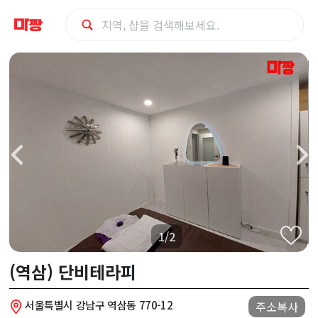
강
남
구
(역
삼)
단
1/2
비
(역삼) 단비테라피
테
서울특별시 강남구 역삼동 770-12
주소복사