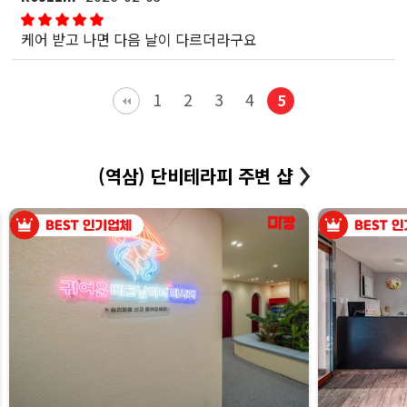
케어 받고 나면 다음 날이 다르더라구요
1
2
3
4
5
(역삼) 단비테라피 주변 샵