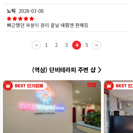
노틱
2026-03-08
뻐근했던 부분이 관리 끝날 때쯤엔 편해짐
1
2
3
5
4
(역삼) 단비테라피 주변 샵