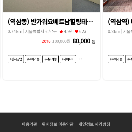
(역삼동) 반가워요베트남힐링테라피
(역삼역)
0.74km
서울특별시 강남구
4.9점
623
0.8km
서울
80,000
20%
100,000원
원
+3
#상시영업
#주차가능
#샤워가능
#와이파이
#주차가능
#
이용약관
위치정보 이용약관
개인정보 처리방침