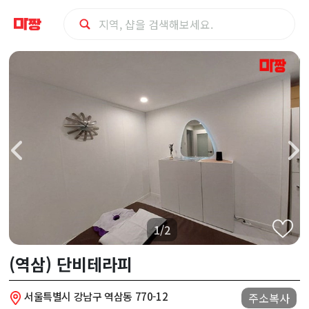
강
남
구
(역
삼)
단
1/2
비
(역삼) 단비테라피
테
서울특별시 강남구 역삼동 770-12
주소복사