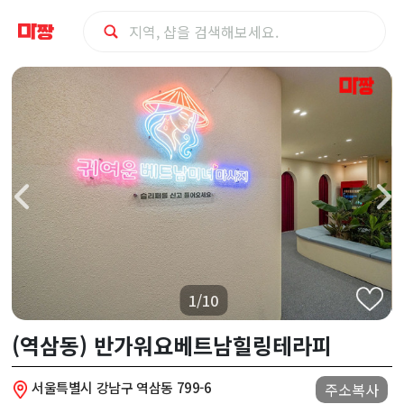
강
남
구
(역
삼
동)
1/10
반
(역삼동) 반가워요베트남힐링테라피
가
서울특별시 강남구 역삼동 799-6
주소복사