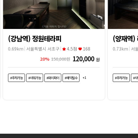
(강남역) 정원테라피
(양재역)
0.69km
서울특별시 서초구
4.5점
168
0.73km
서
120,000
20%
150,000원
원
+1
#주차가능
#샤워가능
#와이파이
#예약필수
#주차가능
#