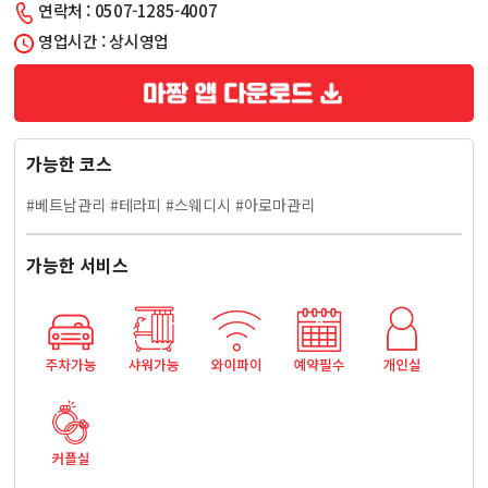
연락처 : 0507-1285-4007
워
영업시간 : 상시영업
요
베
가능한 코스
트
#베트남관리 #테라피 #스웨디시 #아로마관리
남
가능한 서비스
힐
링
테
라