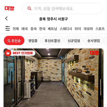
충
충북 청주시 서원구
전체
태국
중국
한국
베트남
스웨디시
타이
아로마
스포츠
북
⇅ 추천순
영업중
포인트할인
신규입점
상시영업
청
주
시
서
원
구