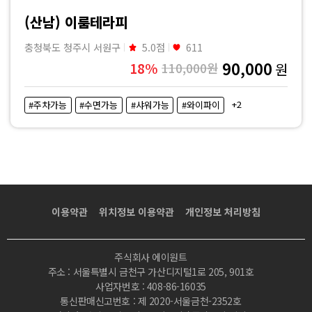
커
(산남) 이룸테라피
플
충청북도 청주시 서원구
5.0점
611
90,000
18%
110,000원
원
마
+2
#주차가능
#수면가능
#샤워가능
#와이파이
사
지
|
마
이용약관
위치정보 이용약관
개인정보 처리방침
짱
주식회사 에이원트
주소 : 서울특별시 금천구 가산디지털1로 205, 901호
사업자번호 : 408-86-16035
통신판매신고번호 : 제 2020-서울금천-2352호