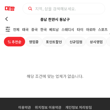
충
충남 천안시 동남구
전체
태국
중국
한국
베트남
스웨디시
타이
아로마
스포츠
남
⇅ 추천순
영업중
포인트할인
신규입점
상시영업
천
안
시
해당 조건에 맞는 업체가 없습니다.
동
남
구
이용약관
위치정보 이용약관
개인정보 처리방침