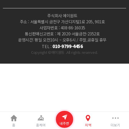
개
주식회사 에이원트
인
주소 : 서울특별시 금천구 가산디지털1로 205, 901호
사업자번호 : 408-86-16035
샵
통신판매신고번호 : 제 2020-서울금천-2352호
운영시간: 평일 오전10시 ~ 오후6시 / 주말,공휴일 휴무
|
010-9799-4456
TEL :
Copyright ©에이원트 .All rights reserved.
마
짱
내주변
홈
홈케어
지역
더보기