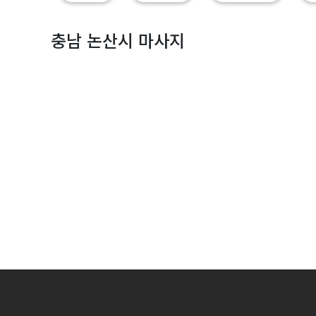
|
마
충남 논산시 마사지
짱