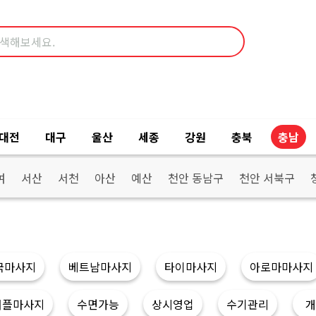
대전
대구
울산
세종
강원
충북
충남
여
서산
서천
아산
예산
천안 동남구
천안 서북구
국마사지
베트남마사지
타이마사지
아로마마사지
커플마사지
수면가능
상시영업
수기관리
개