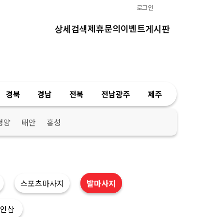
로그인
제휴문의
이벤트
상세검색
게시판
경북
경남
전북
전남광주
제주
청양
태안
홍성
스포츠마사지
발마사지
인샵