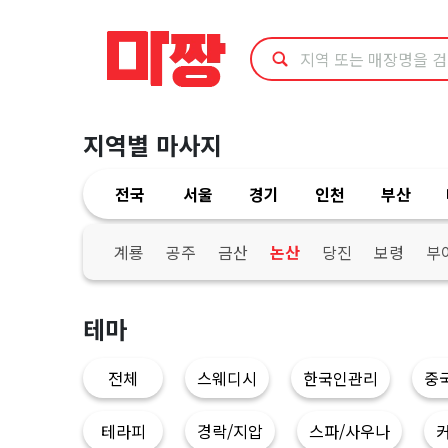
충
남
논
지역별 마사지
산
전국
서울
경기
인천
부산
시
발
계룡
공주
금산
논산
당진
보령
부
마
테마
사
전체
스웨디시
한국인관리
중
지
테라피
경락/지압
스파/사우나