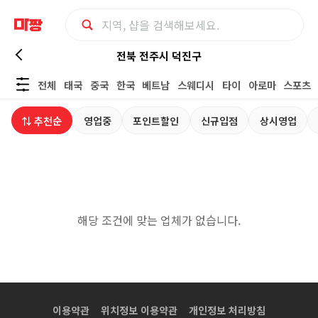
전
전북 전주시 덕진구
전체
태국
중국
한국
베트남
스웨디시
타이
아로마
스포츠
북
⇅ 추천순
영업중
포인트할인
신규입점
상시영업
전
주
시
해당 조건에 맞는 업체가 없습니다.
덕
진
구
이용약관
위치정보 이용약관
개인정보 처리방침