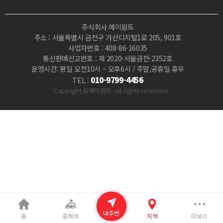
경
주식회사 에이원트
락
주소 : 서울특별시 금천구 가산디지털1로 205, 901호
사업자번호 : 408-86-16035
지
통신판매신고번호 : 제 2020-서울금천-2352호
운영시간: 평일 오전10시 ~ 오후6시 / 주말,공휴일 휴무
압
010-9799-4456
TEL :
Copyright ©에이원트 .All rights reserved.
|
마
짱
내주변
홈
홈케어
지역
더보기