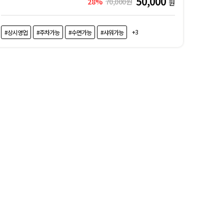
50,000
28%
70,000원
원
+3
#상시영업
#주차가능
#수면가능
#샤워가능