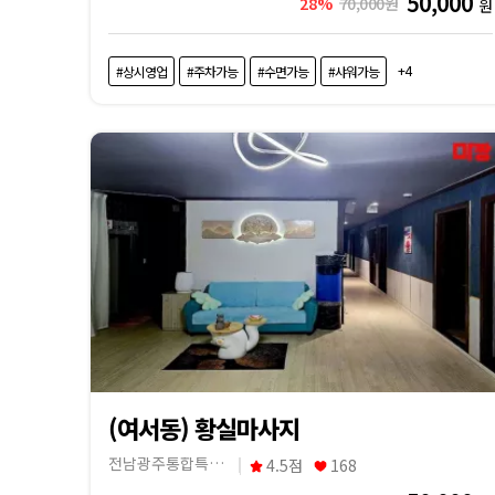
50,000
28%
70,000원
원
+4
#상시영업
#주차가능
#수면가능
#샤워가능
(여서동) 황실마사지
전남광주통합특별시 여수시
4.5점
168