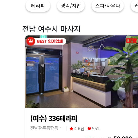
|
테라피
경락/지압
스파/사우나
마
짱
전남 여수시 마사지
(여수) 336테라피
전남광주통합특별시 여수시
4.6점
552