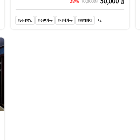
50,000
28%
70,000원
원
+2
#상시영업
#수면가능
#샤워가능
#와이파이