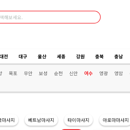
대전
대구
울산
세종
강원
충북
충남
양
목포
무안
보성
순천
신안
여수
영광
영암
국마사지
베트남마사지
타이마사지
아로마마사지