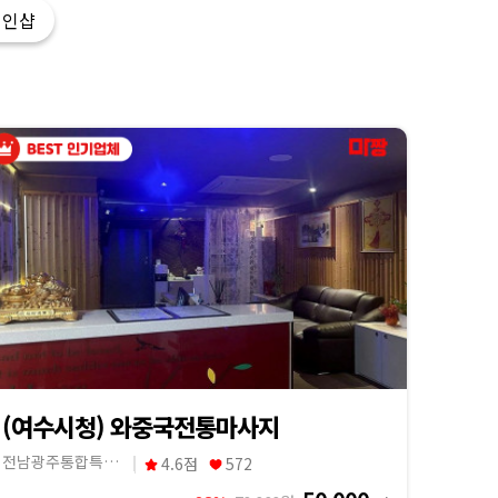
개인샵
(여수시청) 와중국전통마사지
전남광주통합특별시 여수시
4.6점
572