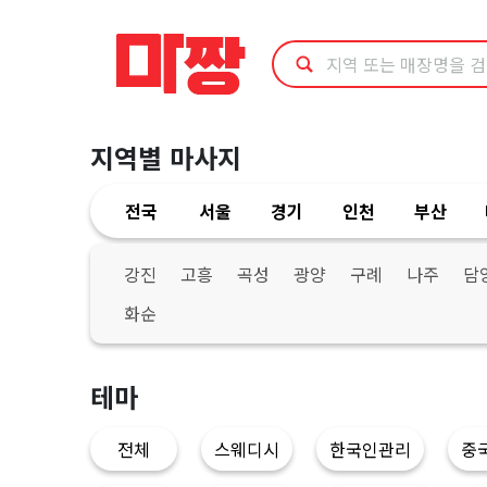
전
남
여
지역별 마사지
수
전국
서울
경기
인천
부산
시
상
강진
고흥
곡성
광양
구례
나주
담
화순
시
영
테마
업
전체
스웨디시
한국인관리
중