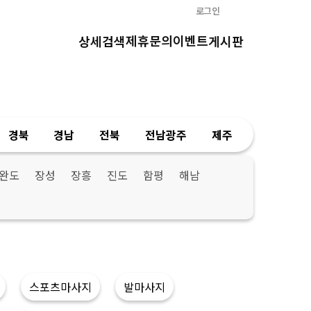
로그인
제휴문의
이벤트
상세검색
게시판
경북
경남
전북
전남광주
제주
완도
장성
장흥
진도
함평
해남
스포츠마사지
발마사지