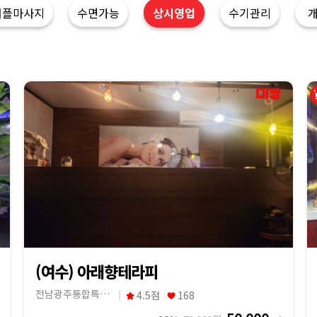
커플마사지
수면가능
상시영업
수기관리
(여수) 아래향테라피
전남광주통합특별시 여수시
4.5점
168