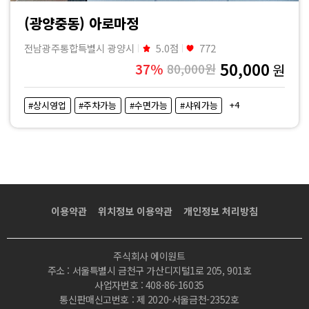
(광양중동) 아로마정
전남광주통합특별시 광양시
5.0점
772
50,000
37%
80,000원
원
+4
#상시영업
#주차가능
#수면가능
#샤워가능
이용약관
위치정보 이용약관
개인정보 처리방침
주식회사 에이원트
주소 : 서울특별시 금천구 가산디지털1로 205, 901호
사업자번호 : 408-86-16035
통신판매신고번호 : 제 2020-서울금천-2352호