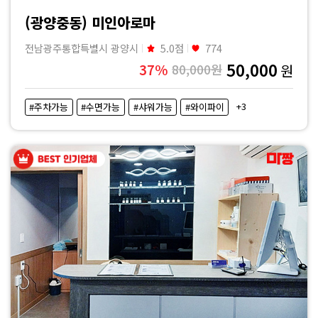
마
(광양중동) 미인아로마
사
전남광주통합특별시 광양시
5.0점
774
50,000
37%
80,000원
원
지
+3
#주차가능
#수면가능
#샤워가능
#와이파이
|
마
짱