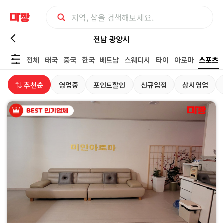
전
전남 광양시
전체
태국
중국
한국
베트남
스웨디시
타이
아로마
스포츠
남
⇅ 추천순
영업중
포인트할인
신규입점
상시영업
광
양
시
스
포
츠