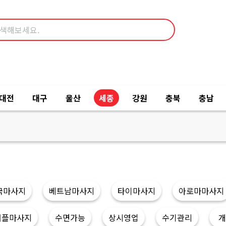
대전
대구
울산
세종
강원
충북
충남
국마사지
베트남마사지
타이마사지
아로마마사지
커플마사지
수면가능
상시영업
수기관리
개