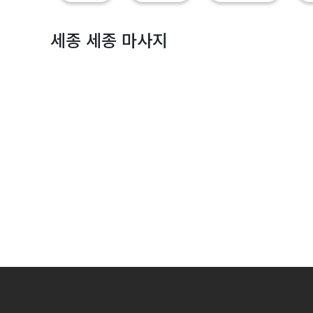
지
|
세종 세종 마사지
마
짱