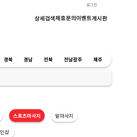
로그인
제휴문의
이벤트
상세검색
게시판
경북
경남
전북
전남광주
제주
스포츠마사지
발마사지
인샵