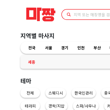
세
종
세
지역별 마사지
종
전국
서울
경기
인천
부산
스
포
세종
츠
테마
마
전체
스웨디시
한국인관리
중
사
테라피
경락/지압
스파/사우나