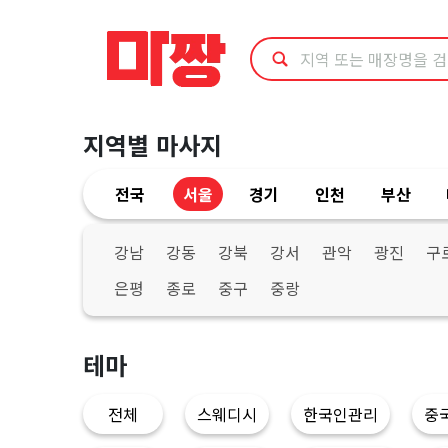
서
울
성
지역별 마사지
동
전국
서울
경기
인천
부산
구
타
강남
강동
강북
강서
관악
광진
구
은평
종로
중구
중랑
이
마
테마
사
전체
스웨디시
한국인관리
중