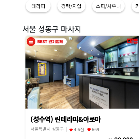
지
테라피
경락/지압
스파/사우나
|
마
서울 성동구 마사지
짱
(성수역) 린테라피&아로마
서울특별시 성동구
4.6점
669