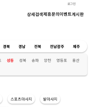
로그인
제휴문의
이벤트
상세검색
게시판
경북
경남
전북
전남광주
제주
초
성동
성북
송파
양천
영등포
용산
스포츠마사지
발마사지