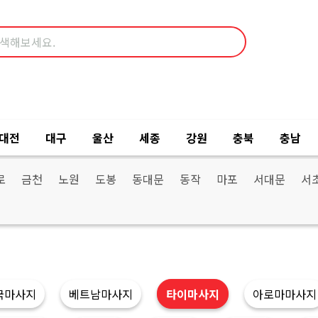
대전
대구
울산
세종
강원
충북
충남
로
금천
노원
도봉
동대문
동작
마포
서대문
서
국마사지
베트남마사지
타이마사지
아로마마사지