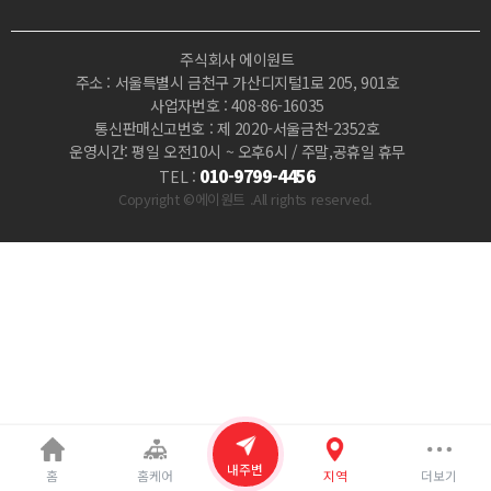
마
주식회사 에이원트
짱
주소 : 서울특별시 금천구 가산디지털1로 205, 901호
사업자번호 : 408-86-16035
통신판매신고번호 : 제 2020-서울금천-2352호
운영시간: 평일 오전10시 ~ 오후6시 / 주말,공휴일 휴무
010-9799-4456
TEL :
Copyright ©에이원트 .All rights reserved.
내주변
홈
홈케어
지역
더보기