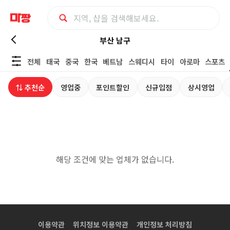
부
부산 남구
전체
태국
중국
한국
베트남
스웨디시
타이
아로마
스포츠
산
⇅ 추천순
영업중
포인트할인
신규입점
상시영업
남
구
개
해당 조건에 맞는 업체가 없습니다.
인
샵
|
이용약관
위치정보 이용약관
개인정보 처리방침