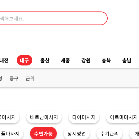
대전
대구
울산
세종
강원
충북
충남
성
중구
군위
국마사지
베트남마사지
타이마사지
아로마마사지
커플마사지
수면가능
상시영업
수기관리