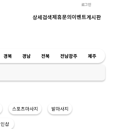
로그인
제휴문의
이벤트
상세검색
게시판
경북
경남
전북
전남광주
제주
스포츠마사지
발마사지
개인샵