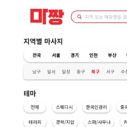
대
구
북
지역별 마사지
구
전국
서울
경기
인천
부산
수
면
남구
달서
달성
동구
북구
서구
수
가
테마
능
전체
스웨디시
한국인관리
중
|
테라피
경락/지압
스파/사우나