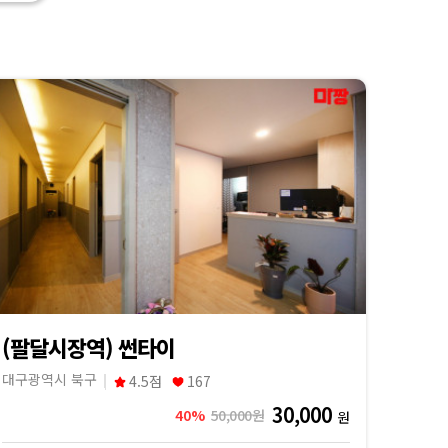
(팔달시장역) 썬타이
대구광역시 북구
4.5점
167
30,000
40%
50,000원
원