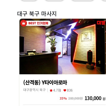
마
짱
대구 북구 마사지
(산격동) Y타이아로마
대구광역시 북구
4.7점
836
130,000
35%
200,000원
원