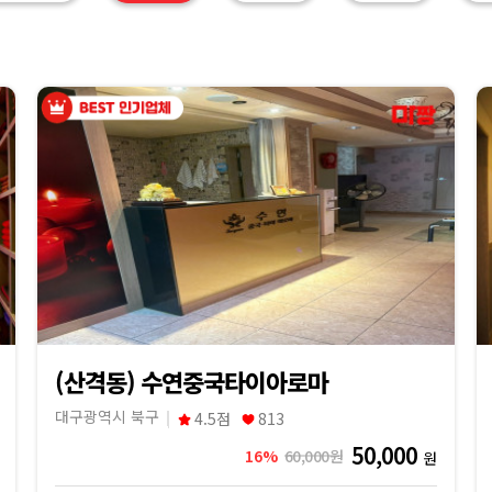
(산격동) 수연중국타이아로마
대구광역시 북구
4.5점
813
50,000
16%
60,000원
원