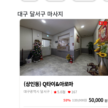
지
|
대구 달서구 마사지
마
짱
(상인동) Q타이&아로마
대구광역시 달서구
5.0점
167
50,000
58%
120,000원
원