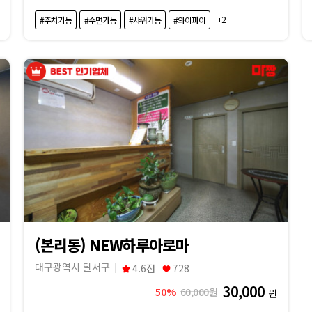
+2
#주차가능
#수면가능
#샤워가능
#와이파이
(본리동) NEW하루아로마
대구광역시 달서구
4.6점
728
30,000
50%
60,000원
원