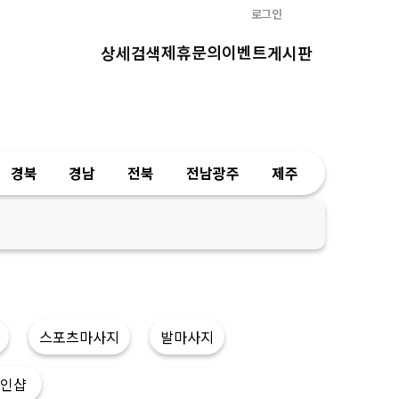
로그인
제휴문의
이벤트
상세검색
게시판
경북
경남
전북
전남광주
제주
스포츠마사지
발마사지
인샵