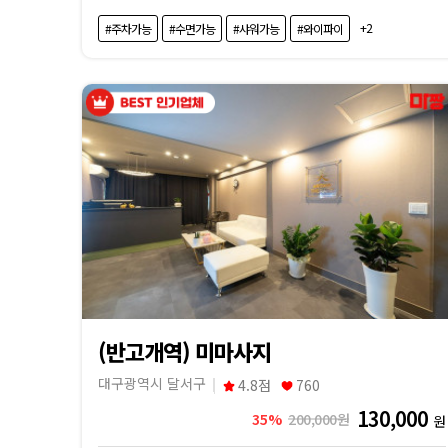
+2
#주차가능
#수면가능
#샤워가능
#와이파이
(반고개역) 미마사지
대구광역시 달서구
4.8점
760
130,000
35%
200,000원
원