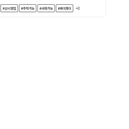
+2
#상시영업
#주차가능
#샤워가능
#와이파이