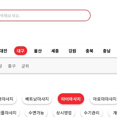
대전
대구
울산
세종
강원
충북
충남
성
중구
군위
국마사지
베트남마사지
타이마사지
아로마마사지
커플마사지
수면가능
상시영업
수기관리
개