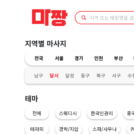
대
구
달
지역별 마사지
서
전국
서울
경기
인천
부산
구
타
남구
달서
달성
동구
북구
서구
수
이
테마
마
전체
스웨디시
한국인관리
중
사
테라피
경락/지압
스파/사우나