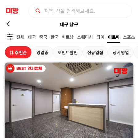
대
대구 남구
전체
태국
중국
한국
베트남
스웨디시
타이
아로마
스포츠
구
⇅ 추천순
영업중
포인트할인
신규입점
상시영업
남
구
아
로
마
마