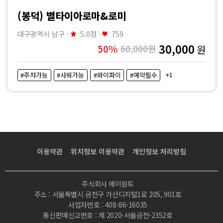
사
(봉덕) 별타이아로마&로미
지
대구광역시 남구
5.0점
759
30,000
50%
60,000원
원
|
+1
#주차가능
#샤워가능
#와이파이
#예약필수
마
짱
이용약관
위치정보 이용약관
개인정보 처리방침
주식회사 에이원트
주소 : 서울특별시 금천구 가산디지털1로 205, 901호
사업자번호 : 408-86-16035
통신판매신고번호 : 제 2020-서울금천-2352호