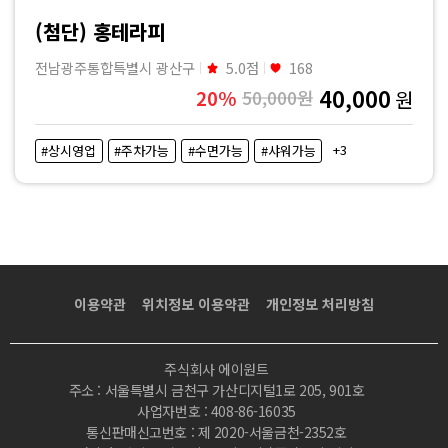
마
(첨단) 홍테라피
사
전남광주통합특별시 광산구
5.0점
168
40,000
20%
50,000원
원
지
+3
#상시영업
#주차가능
#수면가능
#샤워가능
|
마
짱
이용약관
위치정보 이용약관
개인정보 처리방침
주식회사 에이원트
주소 : 서울특별시 금천구 가산디지털1로 205, 901호
사업자번호 : 408-86-16035
통신판매신고번호 : 제 2020-서울금천-2352호