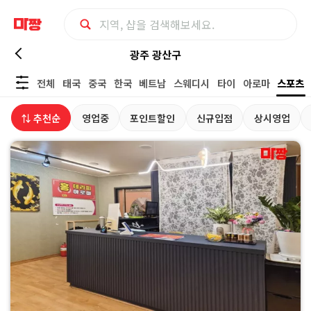
광
광주 광산구
전체
태국
중국
한국
베트남
스웨디시
타이
아로마
스포츠
주
⇅ 추천순
영업중
포인트할인
신규입점
상시영업
광
산
구
스
포
츠