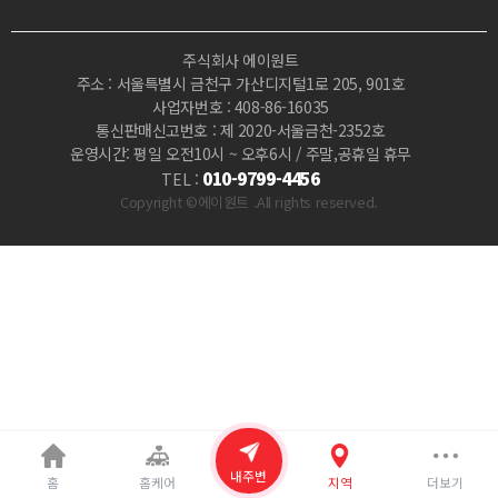
면
주식회사 에이원트
가
주소 : 서울특별시 금천구 가산디지털1로 205, 901호
사업자번호 : 408-86-16035
능
통신판매신고번호 : 제 2020-서울금천-2352호
운영시간: 평일 오전10시 ~ 오후6시 / 주말,공휴일 휴무
|
010-9799-4456
TEL :
Copyright ©에이원트 .All rights reserved.
마
짱
내주변
홈
홈케어
지역
더보기