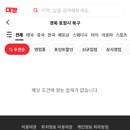
경
경북 포항시 북구
전체
태국
중국
한국
베트남
스웨디시
타이
아로마
스포츠
북
⇅ 추천순
영업중
포인트할인
신규입점
상시영업
포
항
시
해당 조건에 맞는 업체가 없습니다.
북
구
수
이용약관
위치정보 이용약관
개인정보 처리방침