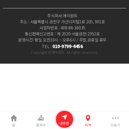
사
주식회사 에이원트
지
주소 : 서울특별시 금천구 가산디지털1로 205, 901호
사업자번호 : 408-86-16035
|
통신판매신고번호 : 제 2020-서울금천-2352호
운영시간: 평일 오전10시 ~ 오후6시 / 주말,공휴일 휴무
마
010-9799-4456
TEL :
Copyright ©에이원트 .All rights reserved.
짱
내주변
홈
홈케어
지역
더보기