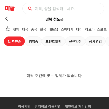
경
경북 청도군
전체
태국
중국
한국
베트남
스웨디시
타이
아로마
스포츠
북
⇅ 추천순
영업중
포인트할인
신규입점
상시영업
청
도
군
해당 조건에 맞는 업체가 없습니다.
커
플
마
이용약관
위치정보 이용약관
개인정보 처리방침