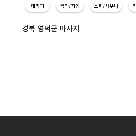
사
테라피
경락/지압
스파/사우나
지
|
경북 영덕군 마사지
마
짱