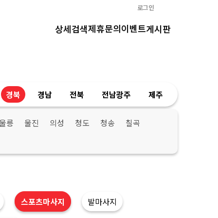
로그인
제휴문의
이벤트
상세검색
게시판
경북
경남
전북
전남광주
제주
울릉
울진
의성
청도
청송
칠곡
스포츠마사지
발마사지