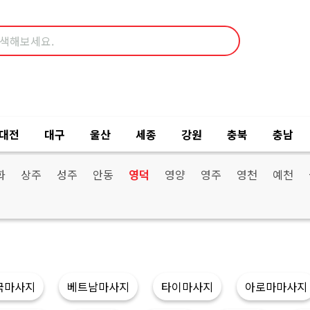
대전
대구
울산
세종
강원
충북
충남
화
상주
성주
안동
영덕
영양
영주
영천
예천
국마사지
베트남마사지
타이마사지
아로마마사지