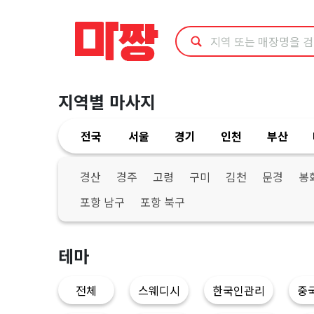
경
북
영
지역별 마사지
덕
전국
서울
경기
인천
부산
군
스
경산
경주
고령
구미
김천
문경
봉
포항 남구
포항 북구
포
츠
테마
마
전체
스웨디시
한국인관리
중