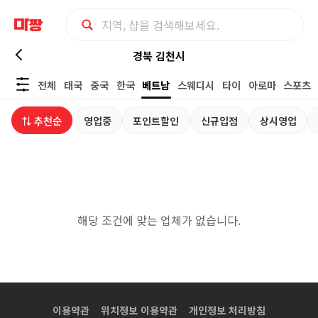
경
경북 김천시
전체
태국
중국
한국
베트남
스웨디시
타이
아로마
스포츠
북
⇅ 추천순
영업중
포인트할인
신규입점
상시영업
김
천
시
해당 조건에 맞는 업체가 없습니다.
베
트
남
이용약관
위치정보 이용약관
개인정보 처리방침