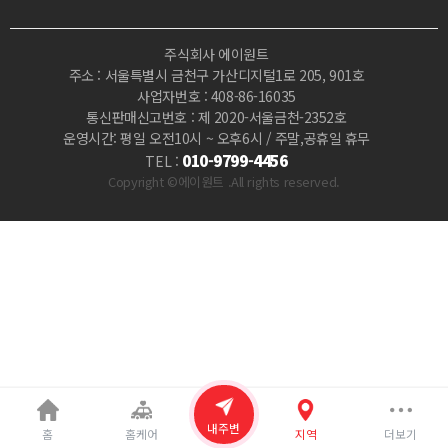
마
주식회사 에이원트
사
주소 : 서울특별시 금천구 가산디지털1로 205, 901호
사업자번호 : 408-86-16035
지
통신판매신고번호 : 제 2020-서울금천-2352호
운영시간: 평일 오전10시 ~ 오후6시 / 주말,공휴일 휴무
|
010-9799-4456
TEL :
Copyright ©에이원트 .All rights reserved.
마
짱
내주변
홈
홈케어
지역
더보기