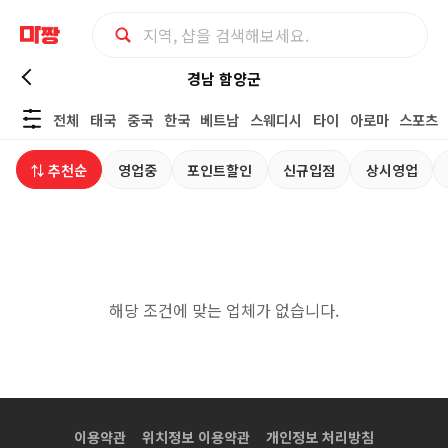
경
경남 함양군
전체
태국
중국
한국
베트남
스웨디시
타이
아로마
스포츠
남
⇅ 추천순
영업중
포인트할인
신규입점
상시영업
함
양
군
해당 조건에 맞는 업체가 없습니다.
스
파
사
이용약관
위치정보 이용약관
개인정보 처리방침