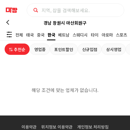
경
경남 창원시 마산회원구
전체
태국
중국
한국
베트남
스웨디시
타이
아로마
스포츠
남
⇅ 추천순
영업중
포인트할인
신규입점
상시영업
창
원
시
해당 조건에 맞는 업체가 없습니다.
마
산
회
이용약관
위치정보 이용약관
개인정보 처리방침