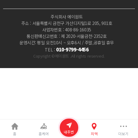
원
주식회사 에이원트
구
주소 : 서울특별시 금천구 가산디지털1로 205, 901호
사업자번호 : 408-86-16035
한
통신판매신고번호 : 제 2020-서울금천-2352호
운영시간: 평일 오전10시 ~ 오후6시 / 주말,공휴일 휴무
국
010-9799-4456
TEL :
Copyright ©에이원트 .All rights reserved.
마
사
지
|
마
내주변
홈
홈케어
지역
더보기