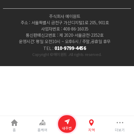
사
주식회사 에이원트
지
주소 : 서울특별시 금천구 가산디지털1로 205, 901호
사업자번호 : 408-86-16035
|
통신판매신고번호 : 제 2020-서울금천-2352호
운영시간: 평일 오전10시 ~ 오후6시 / 주말,공휴일 휴무
마
010-9799-4456
TEL :
Copyright ©에이원트 .All rights reserved.
짱
내주변
홈
홈케어
지역
더보기