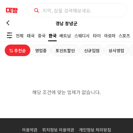
경
경남 창녕군
전체
태국
중국
한국
베트남
스웨디시
타이
아로마
스포츠
남
⇅ 추천순
영업중
포인트할인
신규입점
상시영업
창
녕
군
해당 조건에 맞는 업체가 없습니다.
한
국
마
이용약관
위치정보 이용약관
개인정보 처리방침