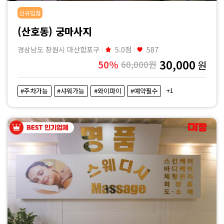
신규입점
(산호동) 궁마사지
경상남도 창원시 마산합포구
5.0점
587
30,000
50%
60,000원
원
+1
#주차가능
#샤워가능
#와이파이
#예약필수