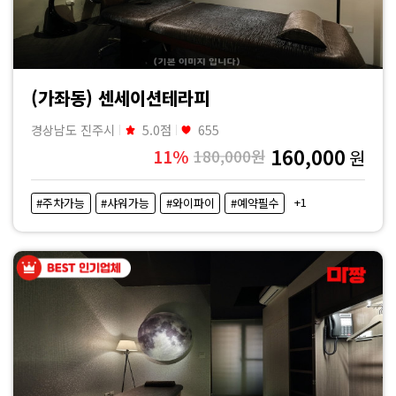
(가좌동) 센세이션테라피
경상남도 진주시
5.0점
655
160,000
11%
180,000원
원
+1
#주차가능
#샤워가능
#와이파이
#예약필수