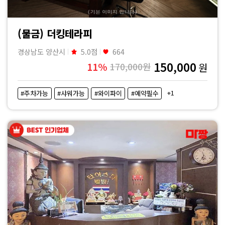
(물금) 더킹테라피
경상남도 양산시
5.0점
664
150,000
11%
170,000원
원
+1
#주차가능
#샤워가능
#와이파이
#예약필수