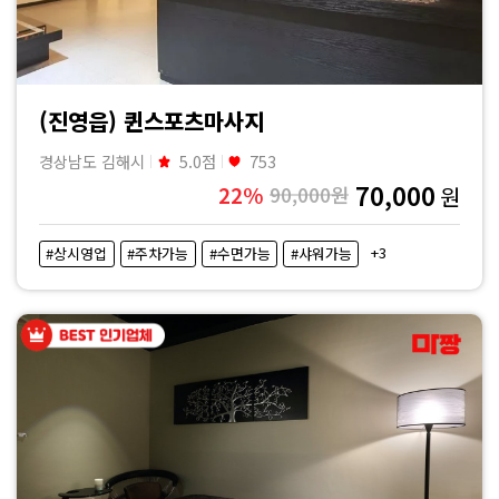
(진영읍) 퀸스포츠마사지
경상남도 김해시
5.0점
753
70,000
22%
90,000원
원
+3
#상시영업
#주차가능
#수면가능
#샤워가능