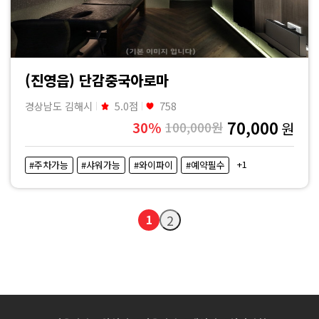
(진영읍) 단감중국아로마
경상남도 김해시
5.0점
758
70,000
30%
100,000원
원
+1
#주차가능
#샤워가능
#와이파이
#예약필수
1
2