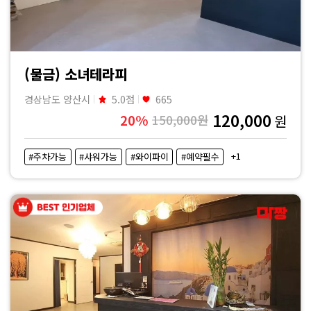
(물금) 소녀테라피
경상남도 양산시
5.0점
665
120,000
20%
150,000원
원
+1
#주차가능
#샤워가능
#와이파이
#예약필수