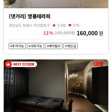
(댓거리) 명품테라피
경상남도 창원시 마산합포구
5.0점
578
160,000
11%
180,000원
원
#주차가능
#샤워가능
#예약필수
#개인실