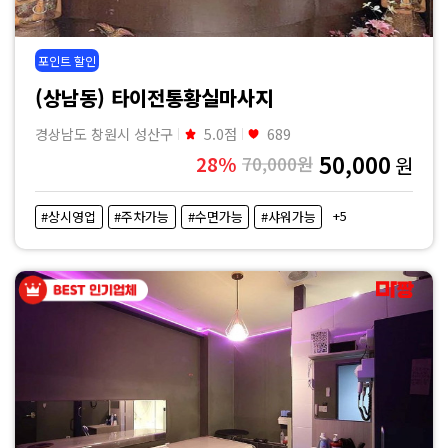
포인트 할인
(상남동) 타이전통황실마사지
경상남도 창원시 성산구
5.0점
689
50,000
28%
70,000원
원
+5
#상시영업
#주차가능
#수면가능
#샤워가능