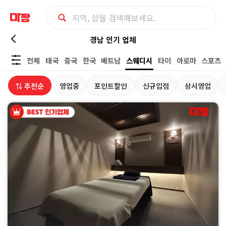
경
경남 인기 업체
전체
태국
중국
한국
베트남
스웨디시
타이
아로마
스포츠
남
⇅ 추천순
영업중
포인트할인
신규입점
상시영업
테
라
피
|
마
짱