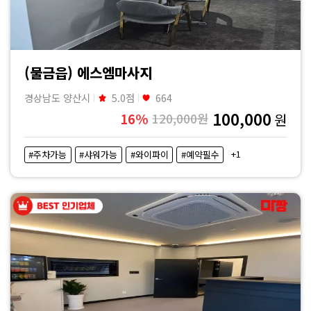
(물금읍) 에스엠마사지
경상남도 양산시
5.0점
664
100,000
16%
120,000원
원
+1
#주차가능
#샤워가능
#와이파이
#예약필수