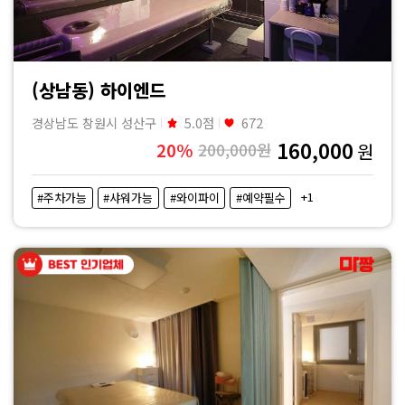
(상남동) 하이엔드
경상남도 창원시 성산구
5.0점
672
160,000
20%
200,000원
원
+1
#주차가능
#샤워가능
#와이파이
#예약필수