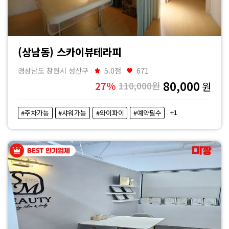
(상남동) 스카이뷰테라피
경상남도 창원시 성산구
5.0점
671
80,000
27%
110,000원
원
+1
#주차가능
#샤워가능
#와이파이
#예약필수