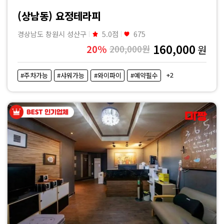
(상남동) 요정테라피
경상남도 창원시 성산구
5.0점
675
160,000
20%
200,000원
원
+2
#주차가능
#샤워가능
#와이파이
#예약필수