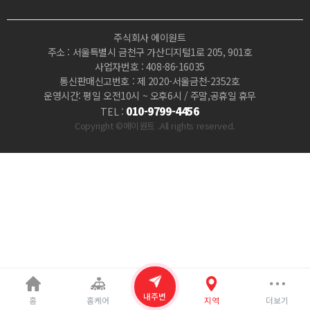
사
주식회사 에이원트
지
주소 : 서울특별시 금천구 가산디지털1로 205, 901호
사업자번호 : 408-86-16035
|
통신판매신고번호 : 제 2020-서울금천-2352호
운영시간: 평일 오전10시 ~ 오후6시 / 주말,공휴일 휴무
마
010-9799-4456
TEL :
Copyright ©에이원트 .All rights reserved.
짱
내주변
홈
홈케어
지역
더보기