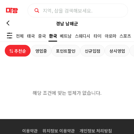
경
경남 남해군
전체
태국
중국
한국
베트남
스웨디시
타이
아로마
스포츠
남
⇅ 추천순
영업중
포인트할인
신규입점
상시영업
남
해
군
해당 조건에 맞는 업체가 없습니다.
한
국
마
이용약관
위치정보 이용약관
개인정보 처리방침