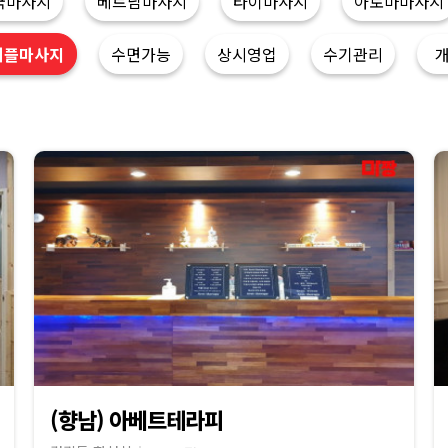
국마사지
베트남마사지
타이마사지
아로마마사지
커플마사지
수면가능
상시영업
수기관리
(향남) 아베트테라피