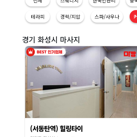
지
전체
스웨디시
한국인관리
중
|
테라피
경락/지압
스파/사우나
마
경기 화성시 마사지
짱
(서동탄역) 힐링타이