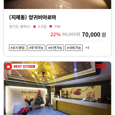
(지제동) 양귀비아로마
경기도 평택시
5.0점
749
70,000
22%
90,000원
원
+3
#상시영업
#주차가능
#수면가능
#샤워가능