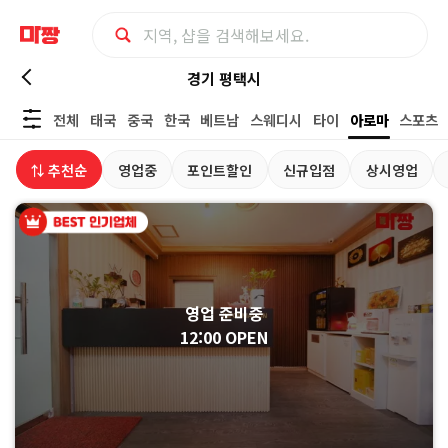
경
경기 평택시
전체
태국
중국
한국
베트남
스웨디시
타이
아로마
스포츠
기
⇅ 추천순
영업중
포인트할인
신규입점
상시영업
평
택
시
영업 준비중
아
12:00 OPEN
로
마