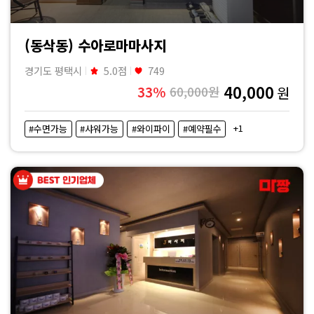
(동삭동) 수아로마마사지
경기도 평택시
5.0점
749
40,000
33%
60,000원
원
+1
#수면가능
#샤워가능
#와이파이
#예약필수