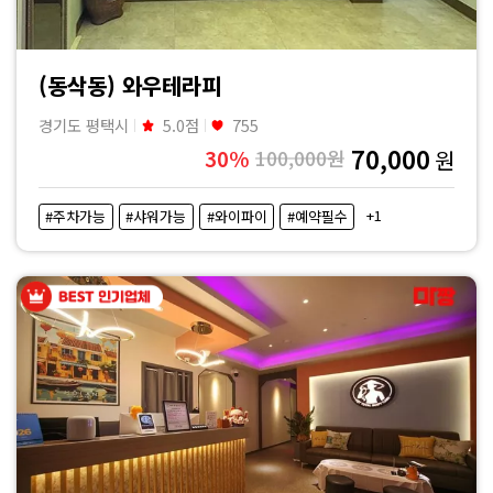
(동삭동) 와우테라피
경기도 평택시
5.0점
755
70,000
30%
100,000원
원
+1
#주차가능
#샤워가능
#와이파이
#예약필수