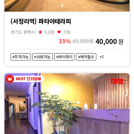
(서정리역) 파타야테라피
경기도 평택시
5.0점
738
40,000
33%
60,000원
원
+2
#주차가능
#샤워가능
#와이파이
#예약필수