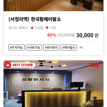
(서정리역) 한국황제이발소
경기도 평택시
5.0점
735
30,000
40%
50,000원
원
+1
#주차가능
#샤워가능
#와이파이
#예약필수