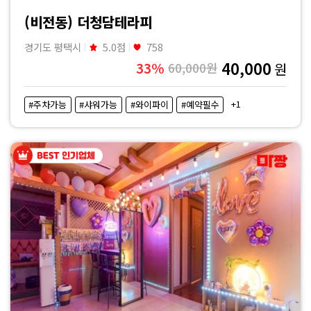
마
(비전동) 더청담테라피
사
경기도 평택시
5.0점
758
40,000
33%
60,000원
원
지
+1
#주차가능
#샤워가능
#와이파이
#예약필수
|
마
짱