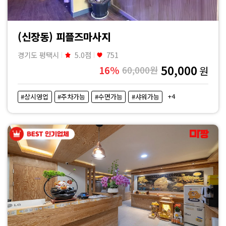
(신장동) 피플즈마사지
경기도 평택시
5.0점
751
50,000
16%
60,000원
원
+4
#상시영업
#주차가능
#수면가능
#샤워가능