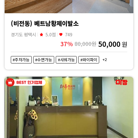
(비전동) 베트남황제이발소
경기도 평택시
5.0점
749
50,000
37%
80,000원
원
+2
#주차가능
#수면가능
#샤워가능
#와이파이