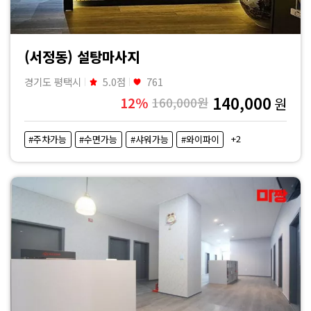
(서정동) 설탕마사지
경기도 평택시
5.0점
761
140,000
12%
160,000원
원
+2
#주차가능
#수면가능
#샤워가능
#와이파이