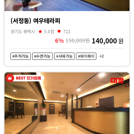
(서정동) 여우테라피
경기도 평택시
5.0점
722
140,000
6%
150,000원
원
+2
#주차가능
#수면가능
#샤워가능
#와이파이