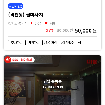
포인트 할인
(비전동) 쿨마사지
경기도 평택시
5.0점
748
50,000
37%
80,000원
원
+1
#주차가능
#샤워가능
#와이파이
#예약필수
영업 준비중
12:00 OPEN