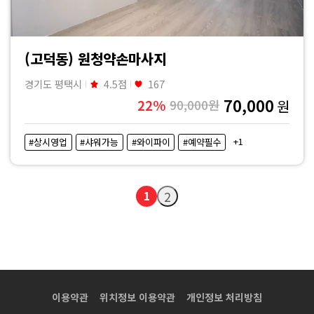
(고덕동) 원청약손마사지
경기도 평택시
4.5점
167
70,000
22%
90,000원
원
+1
#상시영업
#샤워가능
#와이파이
#예약필수
1
2
이용약관
위치정보 이용약관
개인정보 처리방침