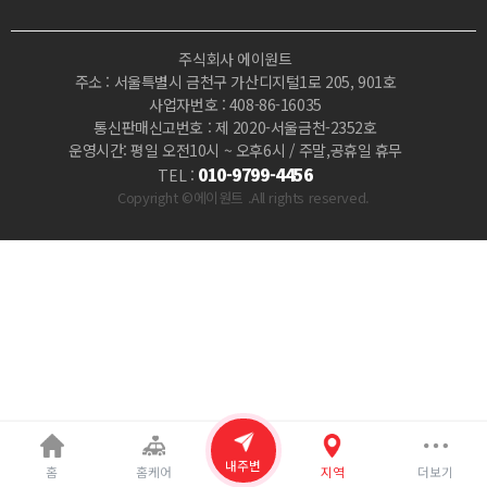
업
주식회사 에이원트
|
주소 : 서울특별시 금천구 가산디지털1로 205, 901호
사업자번호 : 408-86-16035
마
통신판매신고번호 : 제 2020-서울금천-2352호
운영시간: 평일 오전10시 ~ 오후6시 / 주말,공휴일 휴무
짱
010-9799-4456
TEL :
Copyright ©에이원트 .All rights reserved.
내주변
홈
홈케어
지역
더보기