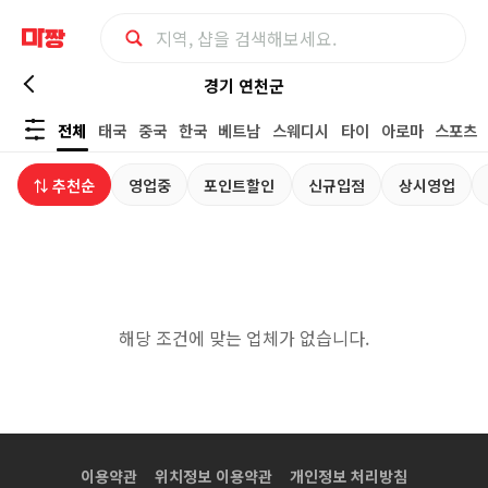
경
경기 연천군
전체
태국
중국
한국
베트남
스웨디시
타이
아로마
스포츠
기
⇅ 추천순
영업중
포인트할인
신규입점
상시영업
연
천
군
해당 조건에 맞는 업체가 없습니다.
상
시
영
이용약관
위치정보 이용약관
개인정보 처리방침