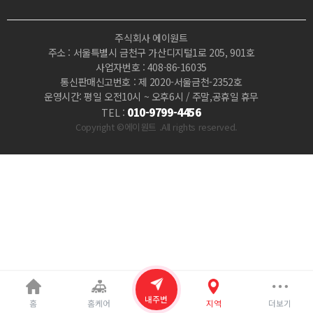
사
주식회사 에이원트
지
주소 : 서울특별시 금천구 가산디지털1로 205, 901호
사업자번호 : 408-86-16035
|
통신판매신고번호 : 제 2020-서울금천-2352호
운영시간: 평일 오전10시 ~ 오후6시 / 주말,공휴일 휴무
마
010-9799-4456
TEL :
Copyright ©에이원트 .All rights reserved.
짱
내주변
홈
홈케어
지역
더보기