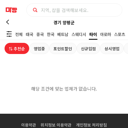
경
경기 양평군
전체
태국
중국
한국
베트남
스웨디시
타이
아로마
스포츠
기
⇅ 추천순
영업중
포인트할인
신규입점
상시영업
양
평
군
해당 조건에 맞는 업체가 없습니다.
타
이
마
이용약관
위치정보 이용약관
개인정보 처리방침