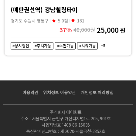
타
(매탄권선역) 강남힐링타이
이
경기도 수원시 영통구
5.0점
181
25,000
37%
40,000원
원
마
+5
#상시영업
#주차가능
#수면가능
#샤워가능
사
지
|
마
이용약관
위치정보 이용약관
개인정보 처리방침
짱
주식회사 에이원트
주소 : 서울특별시 금천구 가산디지털1로 205, 901호
사업자번호 : 408-86-16035
통신판매신고번호 : 제 2020-서울금천-2352호