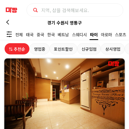
경
경기 수원시 영통구
전체
태국
중국
한국
베트남
스웨디시
타이
아로마
스포츠
기
⇅ 추천순
영업중
포인트할인
신규입점
상시영업
수
원
시
영
통
구