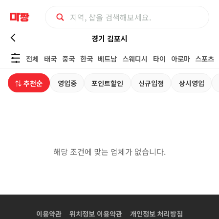
경
경기 김포시
전체
태국
중국
한국
베트남
스웨디시
타이
아로마
스포츠
기
⇅ 추천순
영업중
포인트할인
신규입점
상시영업
김
포
시
해당 조건에 맞는 업체가 없습니다.
스
파
사
이용약관
위치정보 이용약관
개인정보 처리방침