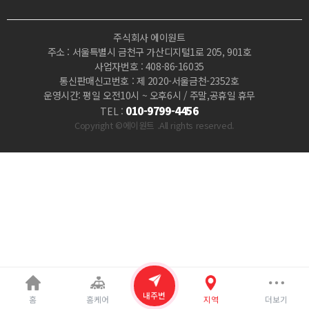
우
주식회사 에이원트
나
주소 : 서울특별시 금천구 가산디지털1로 205, 901호
사업자번호 : 408-86-16035
|
통신판매신고번호 : 제 2020-서울금천-2352호
운영시간: 평일 오전10시 ~ 오후6시 / 주말,공휴일 휴무
마
010-9799-4456
TEL :
Copyright ©에이원트 .All rights reserved.
짱
내주변
홈
홈케어
지역
더보기