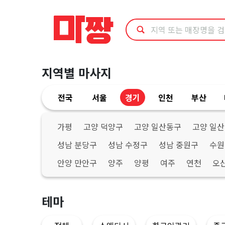
경
기
광
지역별 마사지
명
전국
서울
경기
인천
부산
시
경
가평
고양 덕양구
고양 일산동구
고양 일
성남 분당구
성남 수정구
성남 중원구
수원
락
안양 만안구
양주
양평
여주
연천
오
지
압
테마