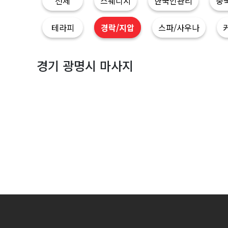
|
전체
스웨디시
한국인관리
중
마
테라피
경락/지압
스파/사우나
짱
경기 광명시 마사지