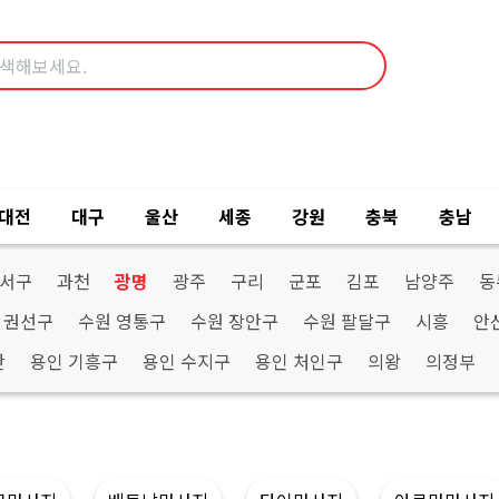
대전
대구
울산
세종
강원
충북
충남
산서구
과천
광명
광주
구리
군포
김포
남양주
동
 권선구
수원 영통구
수원 장안구
수원 팔달구
시흥
안
산
용인 기흥구
용인 수지구
용인 처인구
의왕
의정부