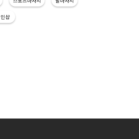
스포츠마사지
발마사지
개인샵