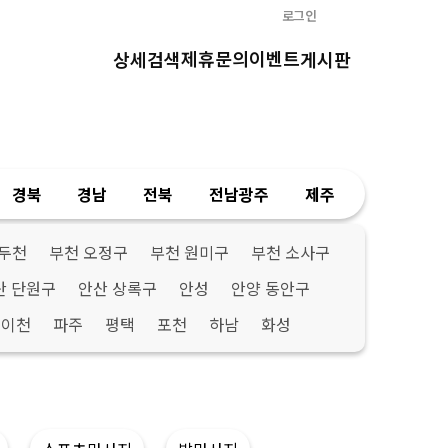
로그인
제휴문의
이벤트
상세검색
게시판
경북
경남
전북
전남광주
제주
두천
부천 오정구
부천 원미구
부천 소사구
산 단원구
안산 상록구
안성
안양 동안구
이천
파주
평택
포천
하남
화성