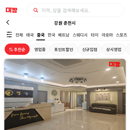
강
강원 춘천시
전체
태국
중국
한국
베트남
스웨디시
타이
아로마
스포츠
원
⇅ 추천순
영업중
포인트할인
신규입점
상시영업
춘
천
시
중
국
마