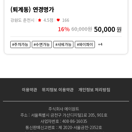
사
(퇴계동) 연경명가
지
강원도 춘천시
4.5점
166
50,000
16%
60,000원
원
|
+4
#주차가능
#수면가능
#샤워가능
#와이파이
마
짱
이용약관
위치정보 이용약관
개인정보 처리방침
주식회사 에이원트
주소 : 서울특별시 금천구 가산디지털1로 205, 901호
사업자번호 : 408-86-16035
통신판매신고번호 : 제 2020-서울금천-2352호