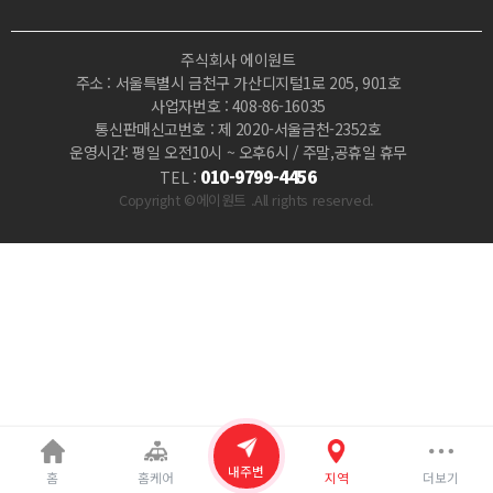
능
주식회사 에이원트
|
주소 : 서울특별시 금천구 가산디지털1로 205, 901호
사업자번호 : 408-86-16035
마
통신판매신고번호 : 제 2020-서울금천-2352호
운영시간: 평일 오전10시 ~ 오후6시 / 주말,공휴일 휴무
짱
010-9799-4456
TEL :
Copyright ©에이원트 .All rights reserved.
내주변
홈
홈케어
지역
더보기