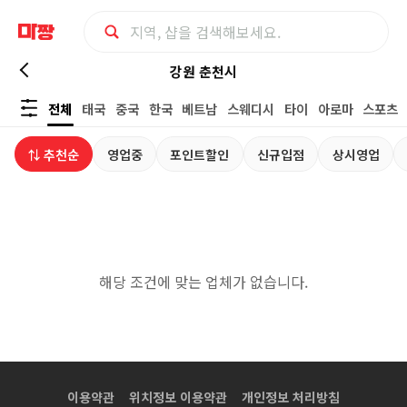
강
강원 춘천시
전체
태국
중국
한국
베트남
스웨디시
타이
아로마
스포츠
원
⇅ 추천순
영업중
포인트할인
신규입점
상시영업
춘
천
시
해당 조건에 맞는 업체가 없습니다.
수
면
가
이용약관
위치정보 이용약관
개인정보 처리방침