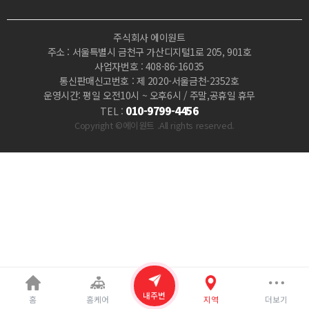
지
주식회사 에이원트
|
주소 : 서울특별시 금천구 가산디지털1로 205, 901호
사업자번호 : 408-86-16035
마
통신판매신고번호 : 제 2020-서울금천-2352호
운영시간: 평일 오전10시 ~ 오후6시 / 주말,공휴일 휴무
짱
010-9799-4456
TEL :
Copyright ©에이원트 .All rights reserved.
내주변
홈
홈케어
지역
더보기