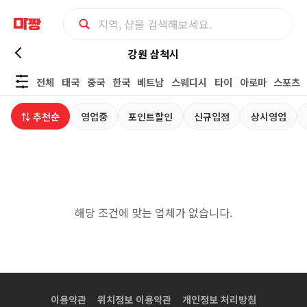
강
강원 삼척시
전체
태국
중국
한국
베트남
스웨디시
타이
아로마
스포츠
원
⇅ 추천순
영업중
포인트할인
신규입점
상시영업
삼
척
시
해당 조건에 맞는 업체가 없습니다.
발
마
사
이용약관
위치정보 이용약관
개인정보 처리방침