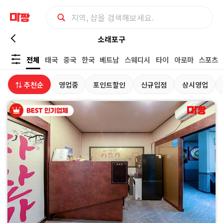
마
소래포구
전체
태국
중국
한국
베트남
스웨디시
타이
아로마
스포츠
사
⇅ 추천순
영업중
포인트할인
신규입점
상시영업
지
최
저
가
예
약