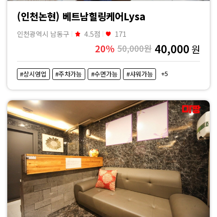
격
(인천논현) 베트남힐링케어Lysa
비
인천광역시 남동구
4.5점
171
교
40,000
20%
50,000원
원
|
+5
#상시영업
#주차가능
#수면가능
#샤워가능
마
짱