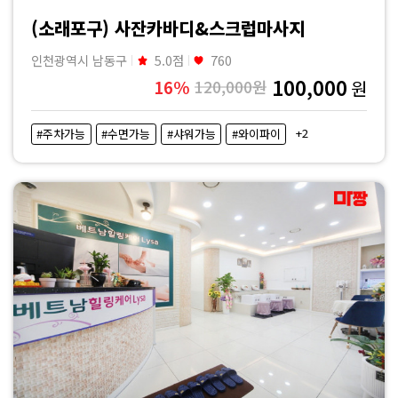
·
(소래포구) 사잔카바디&스크럽마사지
내
인천광역시 남동구
5.0점
760
100,000
16%
120,000원
원
근
+2
#주차가능
#수면가능
#샤워가능
#와이파이
처
마
사
지
샵
가