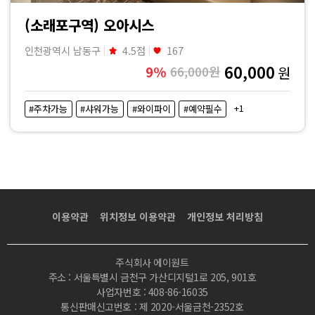
(소래포구역) 오아시스
인천광역시 남동구
4.5점
167
60,000
9%
66,000원
원
+1
#주차가능
#샤워가능
#와이파이
#예약필수
이용약관
위치정보 이용약관
개인정보 처리방침
주식회사 에이원트
주소 : 서울특별시 금천구 가산디지털1로 205, 901호
사업자번호 : 408-86-16035
통신판매신고번호 : 제 2020-서울금천-2352호