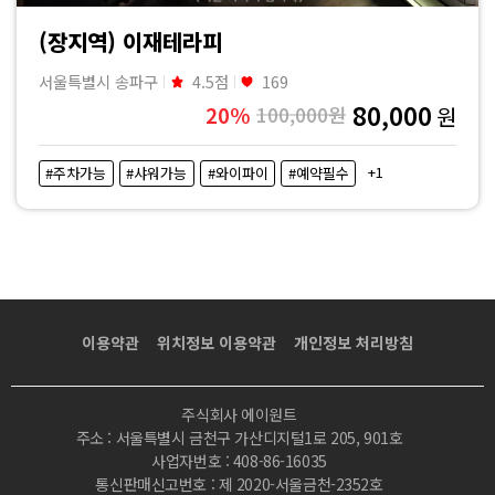
(장지역) 이재테라피
서울특별시 송파구
4.5점
169
80,000
20%
100,000원
원
+1
#주차가능
#샤워가능
#와이파이
#예약필수
이용약관
위치정보 이용약관
개인정보 처리방침
주식회사 에이원트
주소 : 서울특별시 금천구 가산디지털1로 205, 901호
사업자번호 : 408-86-16035
통신판매신고번호 : 제 2020-서울금천-2352호