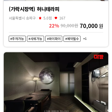
(가락시장역) 허니테라피
서울특별시 송파구
5.0점
167
70,000
22%
90,000원
원
+1
#주차가능
#샤워가능
#와이파이
#예약필수