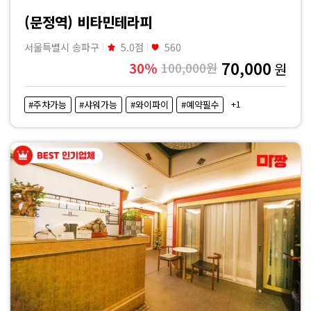
·
(문정역) 비타민테라피
내
서울특별시 송파구
5.0점
560
70,000
30%
100,000원
원
근
+1
#주차가능
#샤워가능
#와이파이
#예약필수
처
마
사
지
샵
가