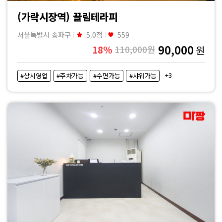
격
(가락시장역) 끌림테라피
비
서울특별시 송파구
5.0점
559
교
90,000
18%
110,000원
원
|
+3
#상시영업
#주차가능
#수면가능
#샤워가능
마
짱