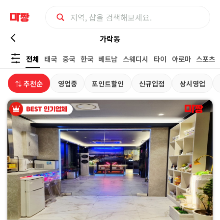
마
가락동
전체
태국
중국
한국
베트남
스웨디시
타이
아로마
스포츠
사
⇅ 추천순
영업중
포인트할인
신규입점
상시영업
지
최
저
가
예
약