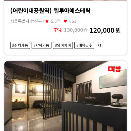
(어린이대공원역) 엘루아에스테틱
서울특별시 광진구
5.0점
661
120,000
7%
130,000원
원
+1
#주차가능
#샤워가능
#와이파이
#예약필수