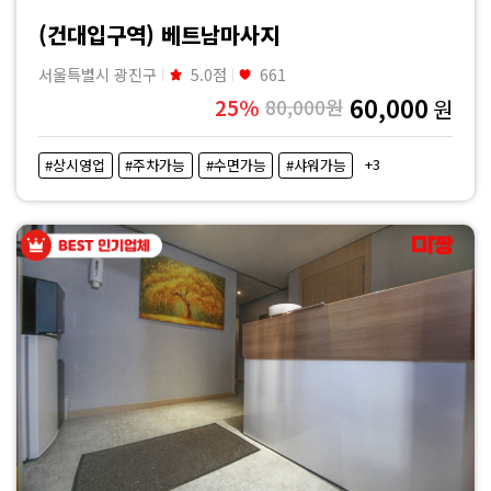
·
(건대입구역) 베트남마사지
내
서울특별시 광진구
5.0점
661
60,000
25%
80,000원
원
근
+3
#상시영업
#주차가능
#수면가능
#샤워가능
처
마
사
지
샵
가