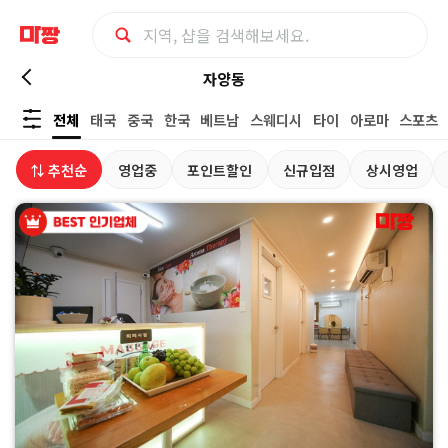
마
자양동
전체
태국
중국
한국
베트남
스웨디시
타이
아로마
스포츠
사
⇅ 추천순
영업중
포인트할인
신규입점
상시영업
지
최
저
가
예
약