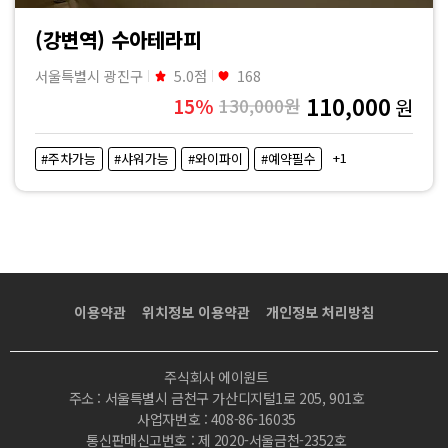
(강변역) 수아테라피
서울특별시 광진구
5.0점
168
110,000
15%
130,000원
원
+1
#주차가능
#샤워가능
#와이파이
#예약필수
이용약관
위치정보 이용약관
개인정보 처리방침
주식회사 에이원트
주소 : 서울특별시 금천구 가산디지털1로 205, 901호
사업자번호 : 408-86-16035
통신판매신고번호 : 제 2020-서울금천-2352호