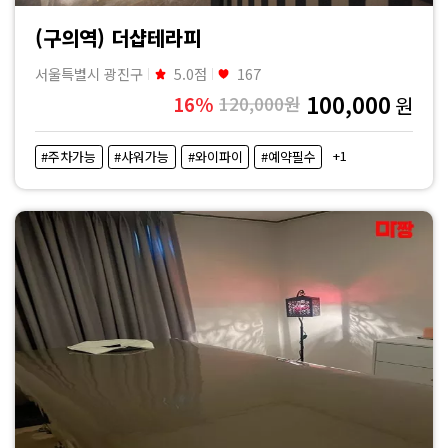
(구의역) 더샵테라피
서울특별시 광진구
5.0점
167
100,000
16%
120,000원
원
+1
#주차가능
#샤워가능
#와이파이
#예약필수