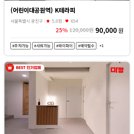
격
(어린이대공원역) K테라피
비
서울특별시 광진구
5.0점
654
교
90,000
25%
120,000원
원
|
+1
#주차가능
#샤워가능
#와이파이
#예약필수
마
짱