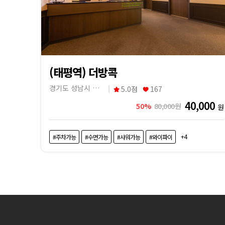
내
근
처
마
(태평역) 더방콕
경기도 성남시 수정구
5.0점
167
사
40,000
50%
80,000원
원
지
+4
#주차가능
#수면가능
#샤워가능
#와이파이
샵
가
격
비