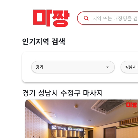
마
사
지
인기지역 검색
최
저
가
예
경기 성남시 수정구 마사지
약
·