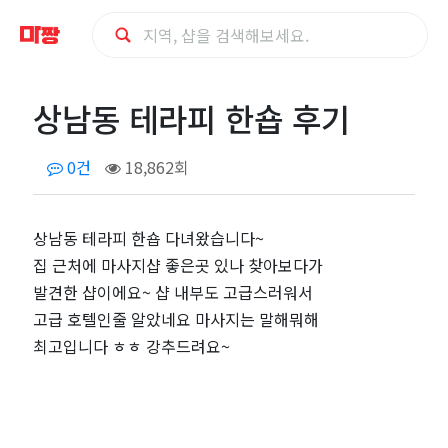
상
상남동 테라피 한숍 후기
남
0건
18,862회
동
테
상남동 테라피 한숍 다녀왔습니다~
집 근처에 마사지샵 좋은곳 있나 찾아보다가
라
발견한 샵이에요~ 샵 내부도 고급스러워서
피
고급 호텔인줄 알았네요 마사지는 말해뭐해
최고입니다 ㅎㅎ 강추드려요~
한
숍