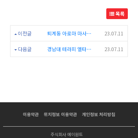
후
목록
기
이전글
퇴계동 아로마 마사지 비엣힐링테라피 짱이네요
23.07.11
다음글
경남대 테라피 엘타이테라피 짱이에요
23.07.11
이용약관
위치정보 이용약관
개인정보 처리방침
주식회사 에이원트