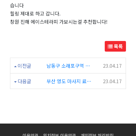
집
습니다
힐링 제대로 하고 갑니다.
에
창원 진해 에이스테라피 가보시는걸 추천합니다!
이
목록
스
테
이전글
남동구 소래포구역 마사지샵 365테라피 추천이요~
23.04.17
라
다음글
부산 영도 마사지 료칸타이 다녀왔네요 ㅎㅎ 역시 좋아요
23.04.17
피
후
기!
이용약관
위치정보 이용약관
개인정보 처리방침