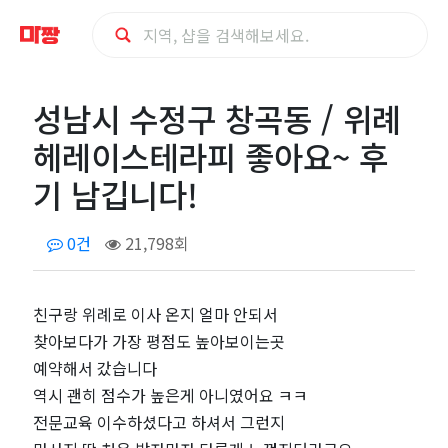
성
성남시 수정구 창곡동 / 위례
남
헤레이스테라피 좋아요~ 후
시
기 남깁니다!
수
0건
21,798회
정
친구랑 위례로 이사 온지 얼마 안되서
구
찾아보다가 가장 평점도 높아보이는곳
창
예약해서 갔습니다
역시 괜히 점수가 높은게 아니였어요 ㅋㅋ
곡
전문교육 이수하셨다고 하셔서 그런지