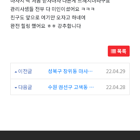
마사지 딱 처음 받자마자 다른게 느껴지더라구요
동
관리사샘들 전부 다 미인이셨어요 ㅋㅋㅋ
친구도 앞으로 여기만 오자고 하네여
/
완전 힐링 했어요 ㅎㅎ 강추합니다
위
례
목록
헤
이전글
성북구 장위동 마사지샵 M타이 후기!! 이렇게곳이 있었다니~
22.04.29
레
다음글
수원 권선구 고색동 렉스테라피 다녀왔어요 후기 남기네요 ..ㅋㅋㅋ
22.04.28
이
스
테