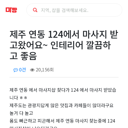
제
제주 연동 124에서 마사지 받
주
고왔어요~ 인테리어 깔끔하
연
고 좋음
동
0건
20,156회
124
제주 연동 에서 마사지샵 찾다가 124 에서 마사지 받았습
에
니다 ㅎㅎ
서
제주도는 관광지답게 많은 맛집과 카페들이 많더라구요
놀거 다 놀고
마
몸도 뻐근하고 피곤해서 제주 연동 마사지 찾는중에 124