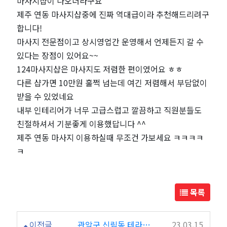
마사지샵이 나오더라구요
사
제주 연동 마사지샵중에 진짜 역대급이라 추천해드리려구
합니다!
지
마사지 전문점이고 상시영업간 운영해서 언제든지 갈 수
받
있다는 장점이 있어요~~
124마사지샵은 마사지도 저렴한 편이였어요 ㅎㅎ
고
다른 샵가면 10만원 훌쩍 넘는데 여긴 저렴해서 부담없이
받을 수 있었네요
왔
내부 인테리어가 너무 고급스럽고 깔끔하고 직원분들도
친절하셔서 기분좋게 이용했답니다 ^^
어
제주 연동 마사지 이용하실때 무조건 가보세요 ㅋㅋㅋㅋ
ㅋ
요
~
목록
인
이전글
관악구 신림동 테라피 마사지 X&Y테라피 추천합니다!
23.03.15