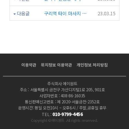
테
리
다음글
구리역 타이 마사지 완전 시원하네요 왓포전통타이 추천합니다 ㅎㅎㅎㅎ
23.03.15
어
깔
끔
이용약관
위치정보 이용약관
개인정보 처리방침
하
고
주식회사 에이원트
주소 : 서울특별시 금천구 가산디지털1로 205, 901호
좋
사업자번호 : 408-86-16035
통신판매신고번호 : 제 2020-서울금천-2352호
운영시간: 평일 오전10시 ~ 오후6시 / 주말,공휴일 휴무
음
010-9799-4456
TEL :
Copyright ©에이원트 .All rights reserved.