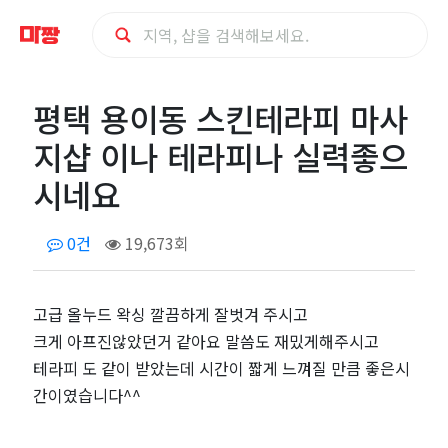
평
평택 용이동 스킨테라피 마사
택
지샵 이나 테라피나 실력좋으
용
시네요
이
0건
19,673회
동
고급 올누드 왁싱 깔끔하게 잘벗겨 주시고
스
크게 아프진않았던거 같아요 말씀도 재밌게해주시고
킨
테라피 도 같이 받았는데 시간이 짧게 느껴질 만큼 좋은시
간이였습니다^^
테