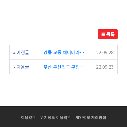
라
피
마
목록
사
이전글
강릉 교동 채나테라피 마사지 좋았습니다 ㅎㅎ 후기 남깁니다
22.09.28
지
다음글
부산 부산진구 부전동 스푼테라피 마사지샵 깔끔하고..굿
22.09.23
샵
이
나
테
이용약관
위치정보 이용약관
개인정보 처리방침