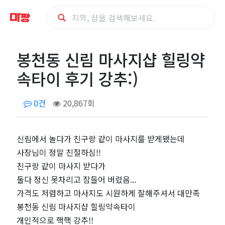
봉
봉천동 신림 마사지샵 힐링약
천
속타이 후기 강추:)
동
0건
20,867회
신
림
신림에서 놀다가 친구랑 같이 마사지를 받게됐는데
사장님이 정말 친절하심!!
마
친구랑 같이 마사지 받다가
둘다 정신 못차리고 잠들어 버렸음...
사
가격도 저렴하고 마사지도 시원하게 잘해주셔서 대만족
봉천동 신림 마사지샵 힐링약속타이
지
개인적으로 핵핵 강추!!