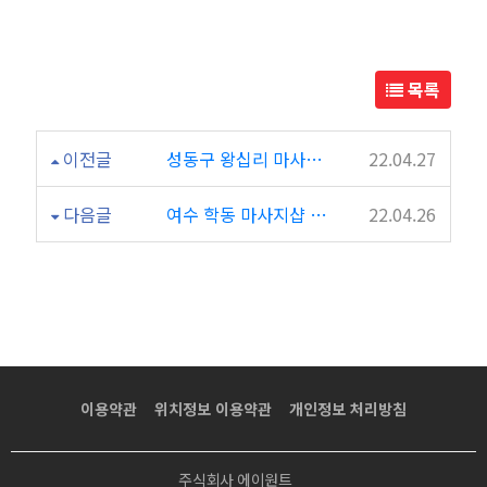
샵
힐
목록
링
이전글
성동구 왕십리 마사지샵 약손아로마 대박후기~
22.04.27
약
다음글
여수 학동 마사지샵 에이스아로마 대박이네요 [후기]
22.04.26
속
타
이
후
이용약관
위치정보 이용약관
개인정보 처리방침
기
주식회사 에이원트