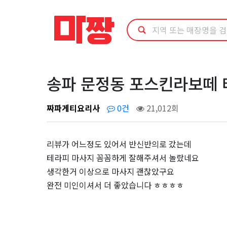
송
파
문
정
송파 문정동 포스킨라보떼 
동
짜파게티요리사
0건
21,012회
포
리뷰가 어느정도 있어서 반신반의로 갔는데
스
테라피 마사지 꼼꼼하게 잘해주셔서 놀랐네요
생각한거 이상으로 마사지 괜찮았구요
킨
완전 미인이셔서 더 좋았습니다 ㅎㅎㅎㅎ
라