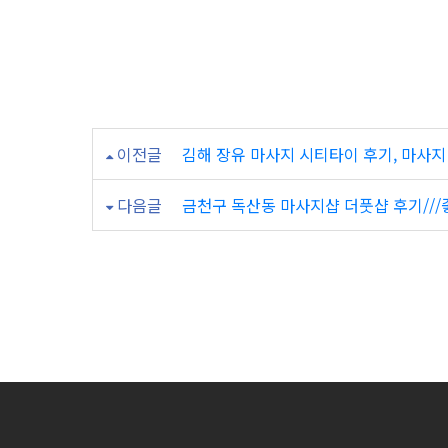
보
떼
테
라
이전글
김해 장유 마사지 시티타이 후기, 마사
피
다음글
금천구 독산동 마사지샵 더풋샵 후기///좋
마
사
지
꼼
꼼